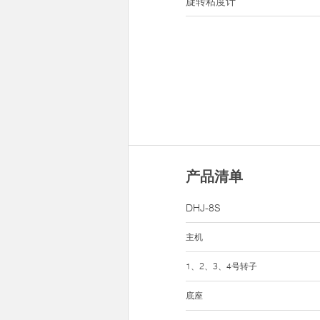
旋转粘度计
产品清单
DHJ-8S
主机
1、2、3、4号转子
底座