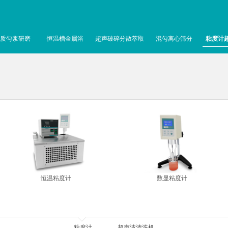
质匀浆研磨
恒温槽金属浴
超声破碎分散萃取
混匀离心筛分
粘度计
恒温粘度计
数显粘度计
粘度计
超声波清洗机