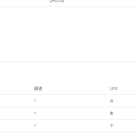
DHJ-5S
描述
Unit
1
台
1
套
1
个