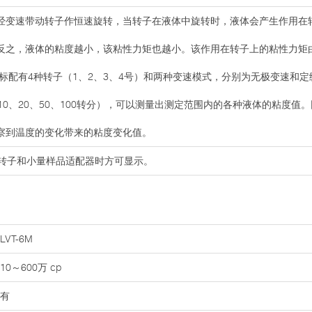
经变速带动转子作恒速旋转，当转子在液体中旋转时，液体会产生作用在
反之，液体的粘度越小，该粘性力矩也越小。该作用在转子上的粘性力矩
标配有4种转子（1、2、3、4号）和两种变速模式，分别为无极变速和定
、5、10、20、50、100转分），可以测量出测定范围内的各种液体的粘度
察到温度的变化带来的粘度变化值。
#转子和小量样品适配器时方可显示。
LVT-6M
10～600万 cp
有