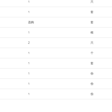
1
只
1
套
选购
套
1
根
2
只
1
个
1
套
1
份
1
份
1
份