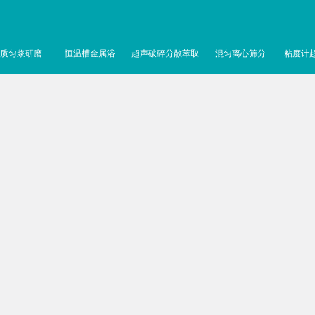
质匀浆研磨
恒温槽金属浴
超声破碎分散萃取
混匀离心筛分
粘度计