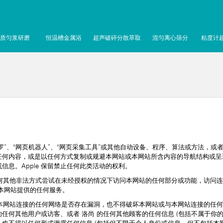
质匀浆研磨
恒温槽金属浴
超声破碎分散萃取
混匀离心筛分
粘度计
”、“网页机器人”、“网页采集工具”或其他自动设备、程序、算法或方法，或
任何内容，或是以任何方式复制或规避本网站或本网站所含内容的导航结构或呈
息。Apple 保留禁止任何此类活动的权利。
非法方式尝试在未经授权的情况下访问本网站的任何部分或功能，访问连接到本
本网站提供的任何服务。
站连接的任何网络是否存在漏洞，也不得破坏本网站或与本网站连接的任何
任何其他用户或访客、或者 洛尚 的任何其他顾客的任何信息 (包括不属于你的